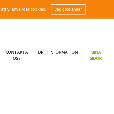
 att
vi använder cookies
.
Jag godkänner
KONTAKTA
DRIFTINFORMATION
MINA
LÄNK 
OSS
SIDOR