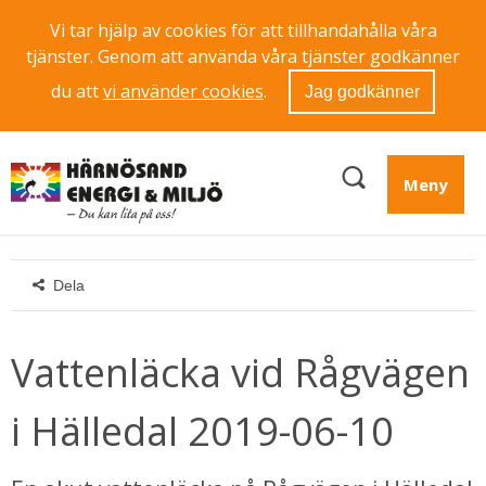
Vi tar hjälp av cookies för att tillhandahålla våra
tjänster. Genom att använda våra tjänster godkänner
du att
vi använder cookies
.
Jag godkänner
Meny
Dela
Vattenläcka vid Rågvägen 
i Hälledal 2019-06-10