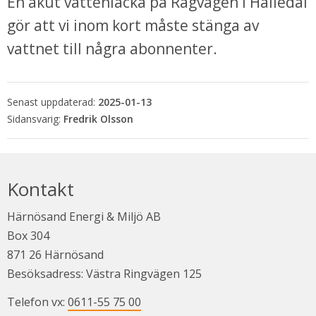
En akut vattenläcka på Rågvägen i Hälledal 
gör att vi inom kort måste stänga av 
vattnet till några abonnenter.
Senast uppdaterad:
2025-01-13
Fredrik Olsson
bbplats.
Kontakt
Härnösand Energi & Miljö AB
i nytt fönster.
Box 304
871 26 Härnösand
Besöksadress: Västra Ringvägen 125
Telefon vx: 
0611-55 75 00