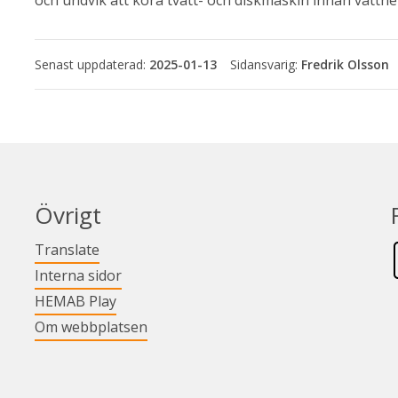
och undvik att köra tvätt- och diskmaskin innan vattnet 
Senast uppdaterad:
2025-01-13
Fredrik Olsson
Övrigt
Länk till annan webbplats.
Translate
Länk till annan webbplats.
Interna sidor
Länk till annan webbplats.
HEMAB Play
Om webbplatsen