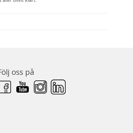
åter blivit klart.
Följ oss på