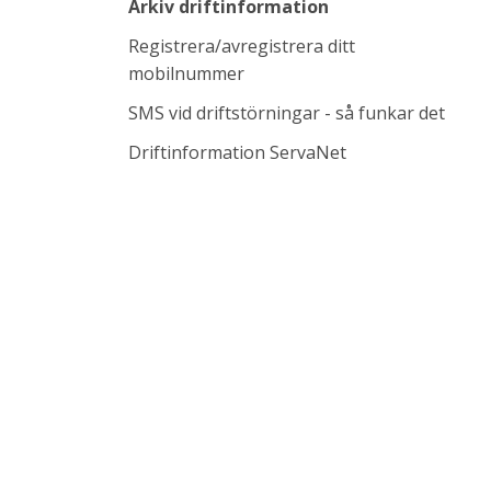
Arkiv driftinformation
Registrera/avregistrera ditt
mobilnummer
SMS vid driftstörningar - så funkar det
Länk till annan w
Driftinformation ServaNet