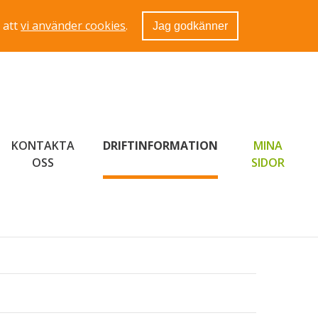
 att
vi använder cookies
.
Jag godkänner
KONTAKTA
DRIFTINFORMATION
MINA
LÄNK 
OSS
SIDOR