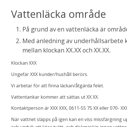
Vattenläcka område
På grund av en vattenläcka är områd
ebbplats.
Med anledning av underhållsarbete k
mellan klockan XX.XX och XX.XX.
Klockan XXX
Ungefär XXX kunder/hushåll berörs.
Vi arbetar för att finna läckan/åtgärda felet.
Vattentankar kommer att sättas ut XX XX.
Kontaktperson är XXX XXX, 0611-55 75 XX eller 070- XXX
När vattnet släpps på igen kan en viss missfärgning up