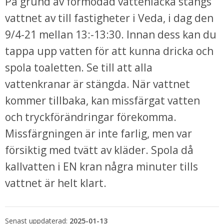
På grund av förmodad vattenläcka stängs 
vattnet av till fastigheter i Veda, i dag den 
9/4-21 mellan 13:-13:30. Innan dess kan du 
tappa upp vatten för att kunna dricka och 
spola toaletten. Se till att alla 
vattenkranar är stängda. När vattnet 
kommer tillbaka, kan missfärgat vatten 
och tryckförändringar förekomma. 
bbplats.
Missfärgningen är inte farlig, men var 
försiktig med tvätt av kläder. Spola då 
i nytt fönster.
kallvatten i EN kran några minuter tills 
vattnet är helt klart. 
Senast uppdaterad:
2025-01-13