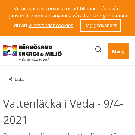
Vi tar hjälp av cookies för att tillhandahålla våra
tjänster. Genom att använda våra tjänster godkänner
du att
vi använder cookies
.
Jag godkänner
Meny
Dela
Vattenläcka i Veda - 9/4-
2021