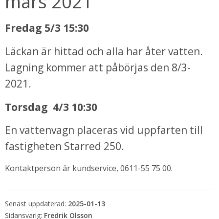
mars 2021
Fredag 5/3 15:30
Läckan är hittad och alla har åter vatten. 
Lagning kommer att påbörjas den 8/3-
2021.
Torsdag  4/3 10:30 
bbplats.
En vattenvagn placeras vid uppfarten till 
fastigheten Starred 250.
i nytt fönster.
Kontaktperson är kundservice, 0611-55 75 00.
Senast uppdaterad:
2025-01-13
Fredrik Olsson