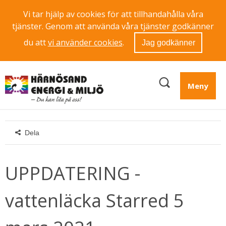
Vi tar hjälp av cookies för att tillhandahålla våra
tjänster. Genom att använda våra tjänster godkänner
du att
vi använder cookies
.
Jag godkänner
Meny
Dela
UPPDATERING - 
vattenläcka Starred 5 