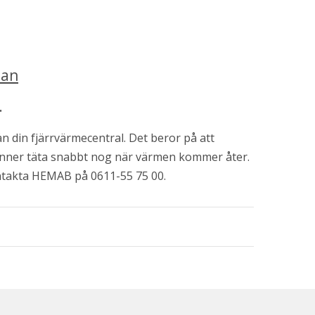
tan
.
n din fjärrvärmecentral. Det beror på att 
inner täta snabbt nog när värmen kommer åter. 
ntakta HEMAB på 0611-55 75 00.