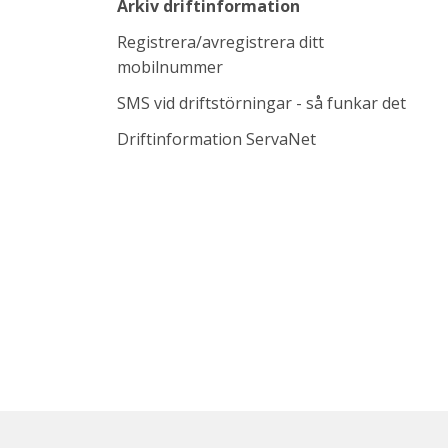
Arkiv driftinformation
Registrera/avregistrera ditt
mobilnummer
SMS vid driftstörningar - så funkar det
Länk till annan w
Driftinformation ServaNet