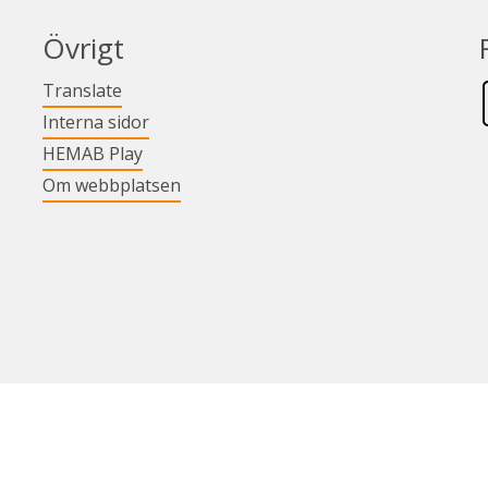
Övrigt
Länk till annan webbplats.
Translate
Länk till annan webbplats.
Interna sidor
Länk till annan webbplats.
HEMAB Play
Om webbplatsen