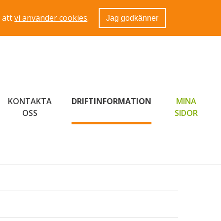
 att
vi använder cookies
.
Jag godkänner
KONTAKTA
DRIFTINFORMATION
MINA
LÄNK 
OSS
SIDOR