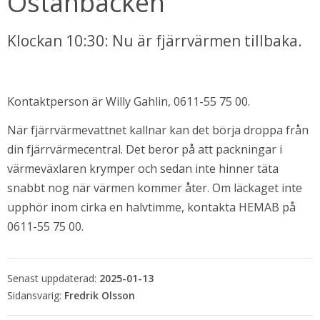
Östanbäcken
Klockan 10:30: Nu är fjärrvärmen tillbaka.
Kontaktperson är Willy Gahlin, 0611-55 75 00.
När fjärrvärmevattnet kallnar kan det börja droppa från 
din fjärrvärmecentral. Det beror på att packningar i 
värmeväxlaren krymper och sedan inte hinner täta 
bbplats.
snabbt nog när värmen kommer åter. Om läckaget inte 
upphör inom cirka en halvtimme, kontakta HEMAB på 
i nytt fönster.
0611-55 75 00.
Senast uppdaterad:
2025-01-13
Fredrik Olsson