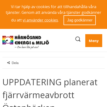
Vi tar hjälp av cookies för att tillhandahålla våra
tjänster. Genom att använda våra tjänster godkänner
du att
vi använder cookies
.
Jag godkänner
Meny
Dela
UPPDATERING planerat 
fjärrvärmeavbrott 