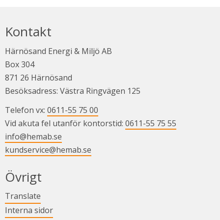
Kontakt
Härnösand Energi & Miljö AB
Box 304
871 26 Härnösand
Besöksadress: Västra Ringvägen 125
Telefon vx: 
0611-55 75 00
Vid akuta fel utanför kontorstid: 
0611-55 75 55
info@hemab.se
kundservice@hemab.se
Övrigt
Länk till annan webbplats.
Translate
Länk till annan webbplats.
Interna sidor