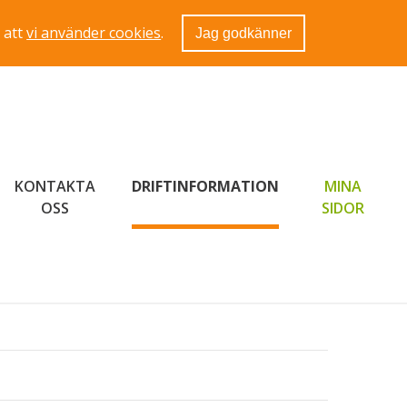
 att
vi använder cookies
.
Jag godkänner
KONTAKTA
DRIFTINFORMATION
MINA
LÄNK 
OSS
SIDOR