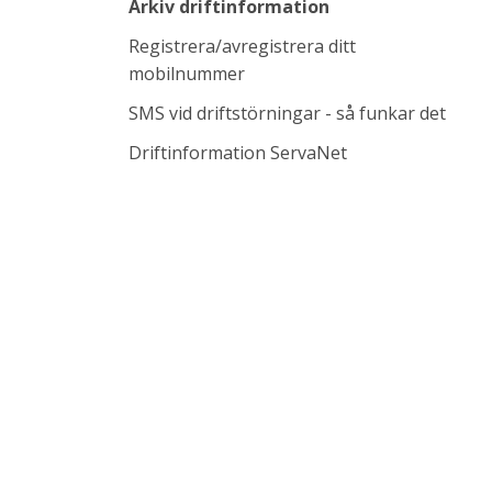
Arkiv driftinformation
Registrera/avregistrera ditt
mobilnummer
SMS vid driftstörningar - så funkar det
Länk till annan w
Driftinformation ServaNet