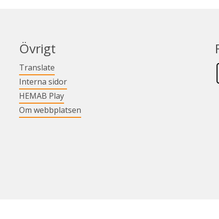
Övrigt
Länk till annan webbplats.
Translate
Länk till annan webbplats.
Interna sidor
Länk till annan webbplats.
HEMAB Play
Om webbplatsen