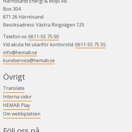
Härnösand Energi & Miljö AB
Box 304
871 26 Härnösand
Besöksadress: Västra Ringvägen 125
Telefon vx: 
0611-55 75 00
Vid akuta fel utanför kontorstid: 
0611-55 75 55
info@hemab.se
kundservice@hemab.se
Övrigt
Länk till annan webbplats.
Translate
Länk till annan webbplats.
Interna sidor
Länk till annan webbplats.
HEMAB Play
Om webbplatsen
Följ oss på