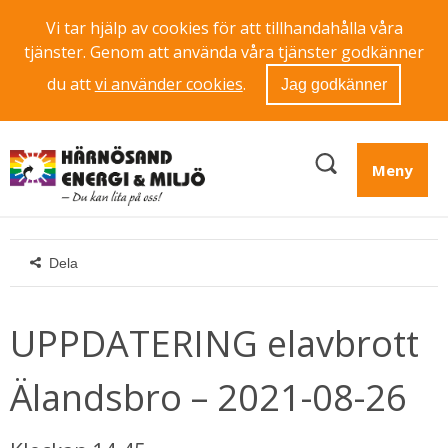
Vi tar hjälp av cookies för att tillhandahålla våra
tjänster. Genom att använda våra tjänster godkänner
du att
vi använder cookies
.
Jag godkänner
Meny
Dela
UPPDATERING elavbrott 
Älandsbro – 2021-08-26