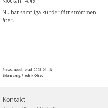
Klockan 14.45
Nu har samtliga kunder fått strömmen 
åter.
bbplats.
Senast uppdaterad:
2025-01-13
i nytt fönster.
Fredrik Olsson
Kontakt