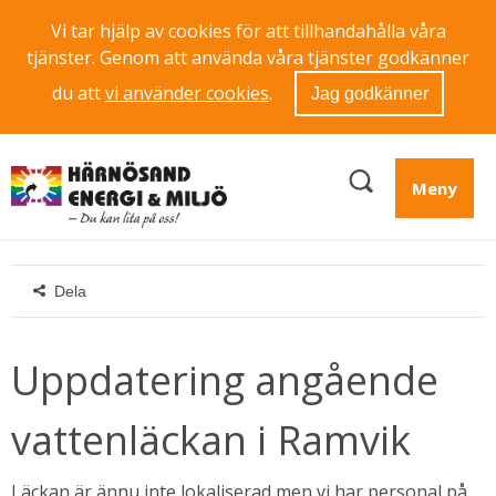
Vi tar hjälp av cookies för att tillhandahålla våra
tjänster. Genom att använda våra tjänster godkänner
du att
vi använder cookies
.
Jag godkänner
Meny
Dela
Uppdatering angående 
vattenläckan i Ramvik
Läckan är ännu inte lokaliserad men vi har personal på 