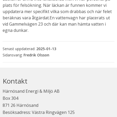
plats för felsökning. När läckan är funnen kommer vi 
uppdatera mer specifikt vilka som drabbas och när felet 
beräknas vara åtgärdat.
En vattenvagn har placerats ut 
vid Gammelvägen 23 och där kan man hämta vatten i 
egna dunkar.
Senast uppdaterad:
2025-01-13
Fredrik Olsson
bbplats.
Kontakt
i nytt fönster.
Härnösand Energi & Miljö AB
Box 304
871 26 Härnösand
Besöksadress: Västra Ringvägen 125