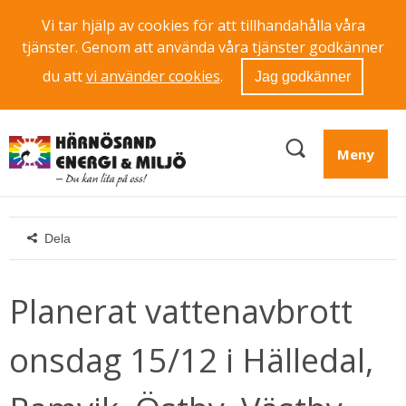
Vi tar hjälp av cookies för att tillhandahålla våra
tjänster. Genom att använda våra tjänster godkänner
du att
vi använder cookies
.
Jag godkänner
Meny
Dela
Planerat vattenavbrott 
onsdag 15/12 i Hälledal, 