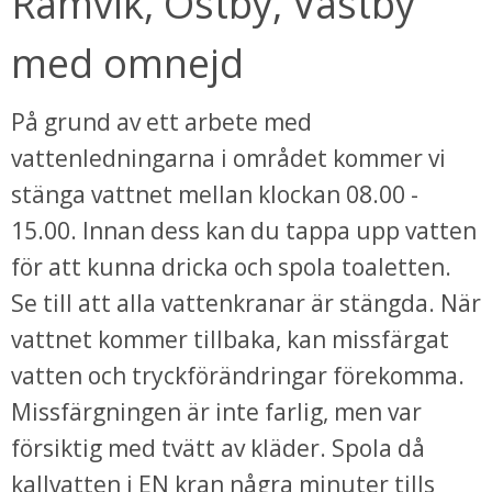
Ramvik, Östby, Västby 
med omnejd
På grund av ett arbete med 
vattenledningarna i området kommer vi 
stänga vattnet mellan klockan 08.00 - 
15.00. Innan dess kan du tappa upp vatten 
för att kunna dricka och spola toaletten. 
bbplats.
Se till att alla vattenkranar är stängda. När 
vattnet kommer tillbaka, kan missfärgat 
i nytt fönster.
vatten och tryckförändringar förekomma. 
Missfärgningen är inte farlig, men var 
försiktig med tvätt av kläder. Spola då 
kallvatten i EN kran några minuter tills 