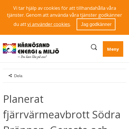
Vi tar hjälp av cookies för att tillhandahålla våra
tjänster. Genom att använda våra tjänster godkänner
du att
vi använder cookies
.
Jag godkänner
Meny
Dela
Planerat 
fjärrvärmeavbrott Södra 