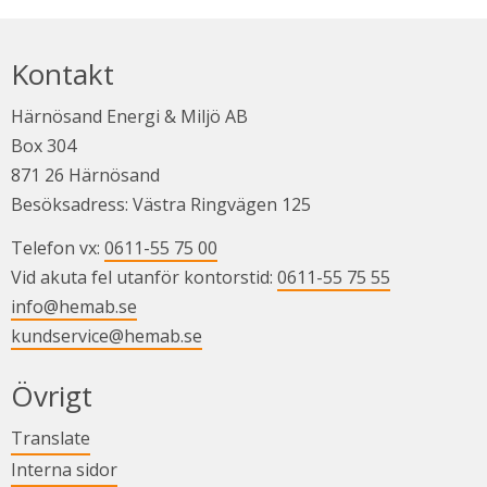
Kontakt
Härnösand Energi & Miljö AB
Box 304
871 26 Härnösand
Besöksadress: Västra Ringvägen 125
Telefon vx: 
0611-55 75 00
Vid akuta fel utanför kontorstid: 
0611-55 75 55
info@hemab.se
kundservice@hemab.se
Övrigt
Länk till annan webbplats.
Translate
Länk till annan webbplats.
Interna sidor