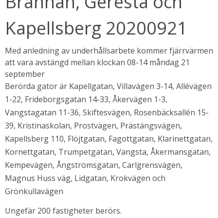
Brännan, Geresta och 
Kapellsberg 20200921
Med anledning av underhållsarbete kommer fjärrvärmen 
att vara avstängd mellan klockan 08-14 måndag 21 
september
Berörda gator är Kapellgatan, Villavägen 3-14, Allévägen 
1-22, Frideborgsgatan 14-33, Åkervägen 1-3, 
Vangstagatan 11-36, Skiftesvägen, Rosenbäcksallén 15-
39, Kristinaskolan, Prostvägen, Prästängsvägen, 
bbplats.
Kapellsberg 110, Flöjtgatan, Fagottgatan, Klarinettgatan, 
i nytt fönster.
Kornettgatan, Trumpetgatan, Vangsta, Åkermansgatan, 
Kempevägen, Ångströmsgatan, Carlgrensvägen, 
Magnus Huss väg, Lidgatan, Krokvägen och 
Grönkullavägen
Ungefär 200 fastigheter berörs.