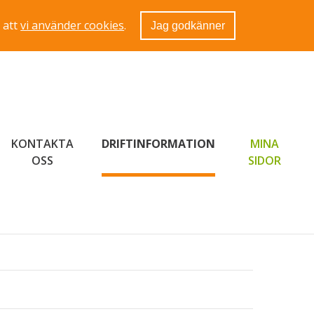
 att
vi använder cookies
.
Jag godkänner
KONTAKTA
DRIFTINFORMATION
MINA
LÄNK 
OSS
SIDOR