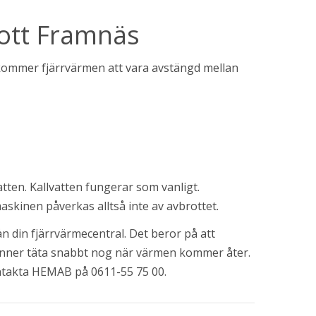
rott Framnäs
kommer fjärrvärmen att vara avstängd mellan 
en. Kallvatten fungerar som vanligt. 
askinen påverkas alltså inte av avbrottet.
n din fjärrvärmecentral. Det beror på att 
inner täta snabbt nog när värmen kommer åter. 
ntakta HEMAB på 0611-55 75 00.