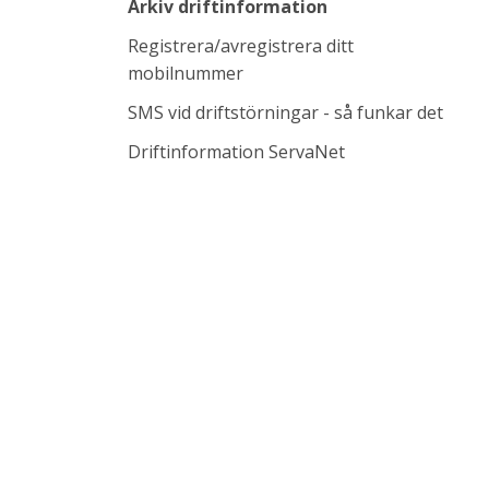
Arkiv driftinformation
Registrera/avregistrera ditt
mobilnummer
SMS vid driftstörningar - så funkar det
Länk till annan w
Driftinformation ServaNet