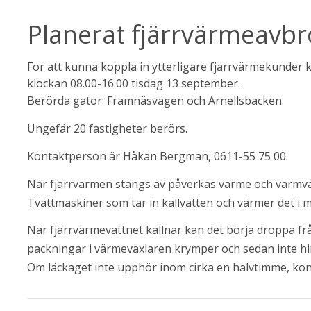
Planerat fjärrvärmeavb
För att kunna koppla in ytterligare fjärrvärmekunder 
klockan 08.00-16.00 tisdag 13 september.
ebbplats.
Berörda gator: Framnäsvägen och Arnellsbacken.
Ungefär 20 fastigheter berörs.
Kontaktperson är Håkan Bergman, 0611-55 75 00. 
När fjärrvärmen stängs av påverkas värme och varmvatt
Tvättmaskiner som tar in kallvatten och värmer det i m
När fjärrvärmevattnet kallnar kan det börja droppa frå
packningar i värmeväxlaren krymper och sedan inte h
Om läckaget inte upphör inom cirka en halvtimme, ko