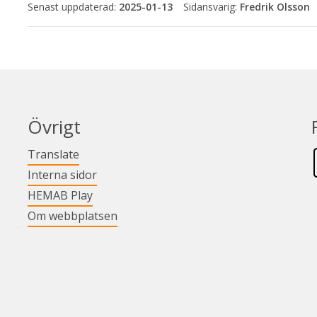
Senast uppdaterad:
2025-01-13
Fredrik Olsson
Övrigt
Länk till annan webbplats.
Translate
Länk till annan webbplats.
Interna sidor
Länk till annan webbplats.
HEMAB Play
Om webbplatsen