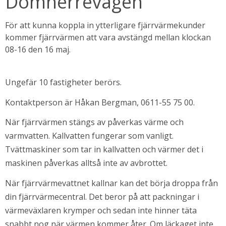
Domherrevägen
För att kunna koppla in ytterligare fjärrvärmekunder 
kommer fjärrvärmen att vara avstängd mellan klockan 
08-16 den 16 maj.
Ungefär 10 fastigheter berörs.
Kontaktperson är Håkan Bergman, 0611-55 75 00.
När fjärrvärmen stängs av påverkas värme och 
bbplats.
varmvatten. Kallvatten fungerar som vanligt. 
Tvättmaskiner som tar in kallvatten och värmer det i 
i nytt fönster.
maskinen påverkas alltså inte av avbrottet.
När fjärrvärmevattnet kallnar kan det börja droppa från 
din fjärrvärmecentral. Det beror på att packningar i 
värmeväxlaren krymper och sedan inte hinner täta 
snabbt nog när värmen kommer åter. Om läckaget inte 