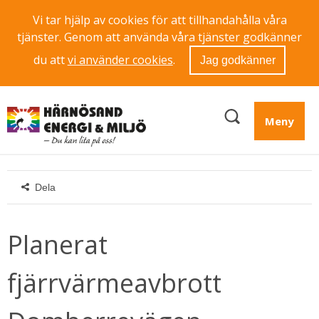
Vi tar hjälp av cookies för att tillhandahålla våra
tjänster. Genom att använda våra tjänster godkänner
du att
vi använder cookies
.
Jag godkänner
Meny
Dela
Planerat 
fjärrvärmeavbrott 