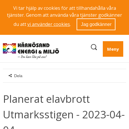
Vi tar hjälp av cookies för att tillhandahålla våra
tjänster. Genom att använda våra tjänster godkänner
du att
vi använder cookies
.
Jag godkänner
Meny
Dela
Planerat elavbrott 
Utmarksstigen - 2023-04-