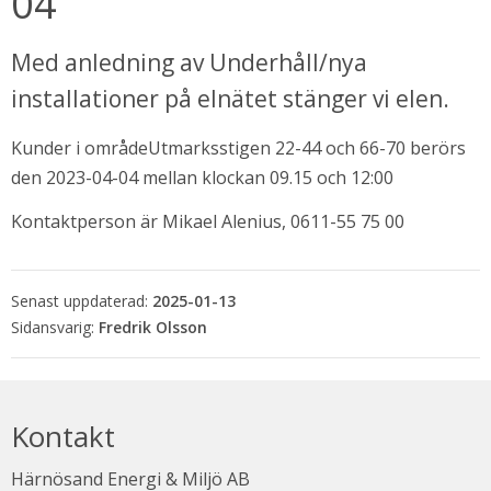
04
Med anledning av Underhåll/nya 
installationer på elnätet stänger vi elen.
Kunder i områdeUtmarksstigen 22-44 och 66-70 berörs 
den 2023-04-04 mellan klockan 09.15 och 12:00
Kontaktperson är Mikael Alenius, 0611-55 75 00
bbplats.
Senast uppdaterad:
2025-01-13
Fredrik Olsson
i nytt fönster.
Kontakt
Härnösand Energi & Miljö AB