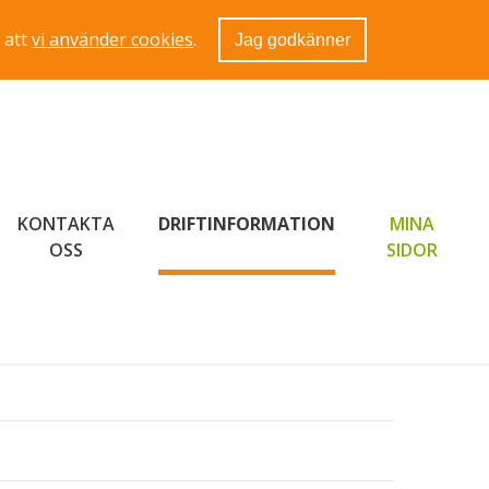
 att
vi använder cookies
.
Jag godkänner
KONTAKTA
DRIFTINFORMATION
MINA
LÄNK 
OSS
SIDOR