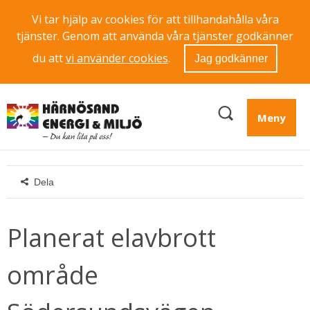
Vi tar hjälp av cookies för att tillhandahålla våra
tjänster. Genom att använda våra tjänster godkänner
du att
vi använder cookies
.
Jag godkänner
Meny
Dela
Planerat elavbrott 
område 