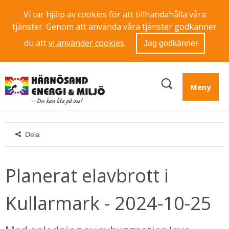
Vi tar hjälp av cookies för att tillhandahålla våra
tjänster. Genom att använda våra tjänster godkänner
du att
vi använder cookies
.
Jag godkänner
Meny
Dela
Planerat elavbrott i 
Kullarmark - 2024-10-25