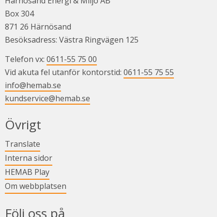
Härnösand Energi & Miljö AB
Box 304
871 26 Härnösand
Besöksadress: Västra Ringvägen 125
Telefon vx: 
0611-55 75 00
Vid akuta fel utanför kontorstid: 
0611-55 75 55
info@hemab.se
kundservice@hemab.se
Övrigt
Länk till annan webbplats.
Translate
Länk till annan webbplats.
Interna sidor
Länk till annan webbplats.
HEMAB Play
Om webbplatsen
Följ oss på