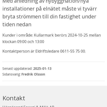
Med anledning av nybyggnation/nya 
installationer på elnätet måste vi tyvärr 
bryta strömmen till din fastighet under 
tiden nedan
Kunder i område: Kullarmark berörs 2024-10-25 mellan 
klockan 09:00 och 13:00
Kontaktperson är Eldriftsledare 0611-55 75 00.
bbplats.
Senast uppdaterad:
2025-01-13
i nytt fönster.
Fredrik Olsson
Kontakt