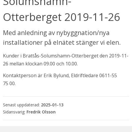
Solumshamn-
Otterberget 2019-11-26
Med anledning av nybyggnation/nya 
installationer på elnätet stänger vi elen.
Kunder i Brattås-Solumshamn-Otterberget den 2019-11-
26 mellan klockan 09.00 och 10.00.
Kontaktperson är Erik Bylund, Eldriftledare 0611-55 
bbplats.
75 00.
i nytt fönster.
Senast uppdaterad:
2025-01-13
Fredrik Olsson