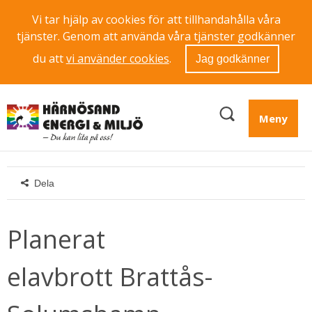
Vi tar hjälp av cookies för att tillhandahålla våra
tjänster. Genom att använda våra tjänster godkänner
du att
vi använder cookies
.
Jag godkänner
Meny
Dela
Planerat 
elavbrott Brattås-