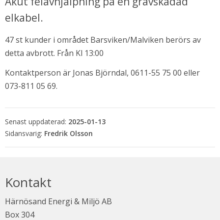
Akut felavhjälpning på en grävskadad 
elkabel.
47 st kunder i området Barsviken/Malviken berörs av 
detta avbrott. Från Kl 13:00
Kontaktperson är Jonas Björndal, 0611-55 75 00 eller 
073-811 05 69.
Senast uppdaterad:
2025-01-13
bbplats.
Fredrik Olsson
i nytt fönster.
Kontakt
Härnösand Energi & Miljö AB
Box 304