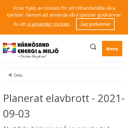
Vi tar hjälp av cookies för att tillhandahålla våra
tjänster. Genom att använda våra tjänster godkänner
du att
vi använder cookies
.
Jag godkänner
Meny
Dela
Planerat elavbrott - 2021-
09-03