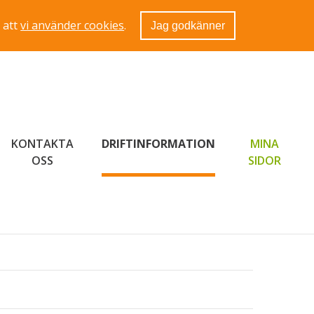
 att
vi använder cookies
.
Jag godkänner
KONTAKTA
DRIFTINFORMATION
MINA
LÄNK 
OSS
SIDOR