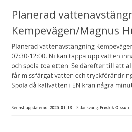
Planerad vattenavstängn
Kempevägen/Magnus Hus
ebbplats.
Planerad vattenavstängning Kempevägen
07:30-12:00. Ni kan tappa upp vatten inna
och spola toaletten. Se därefter till att 
får missfärgat vatten och tryckförändringa
Spola då kallvatten i EN kran några minuter
Senast uppdaterad:
2025-01-13
Fredrik Olsson