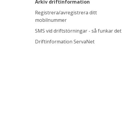
Arkiv driftinformation
Registrera/avregistrera ditt
mobilnummer
SMS vid driftstörningar - så funkar det
Länk till annan w
Driftinformation ServaNet