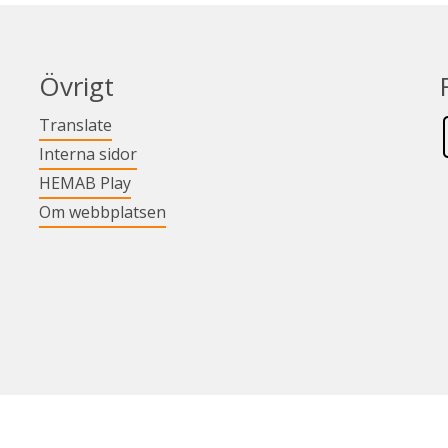
Övrigt
Länk till annan webbplats.
Translate
Länk till annan webbplats.
Interna sidor
Länk till annan webbplats.
HEMAB Play
Om webbplatsen