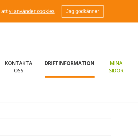
 att
vi använder cookies
.
Jag godkänner
KONTAKTA
DRIFTINFORMATION
MINA
LÄNK 
OSS
SIDOR