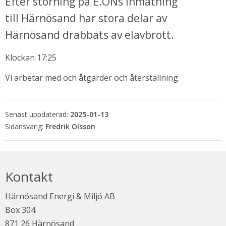
Efter störning på E.ONs inmatning 
till Härnösand har stora delar av 
Härnösand drabbats av elavbrott.
Klockan 17:25
Vi arbetar med och åtgärder och återställning.
Senast uppdaterad:
2025-01-13
Fredrik Olsson
bbplats.
i nytt fönster.
Kontakt
Härnösand Energi & Miljö AB
Box 304
871 26 Härnösand