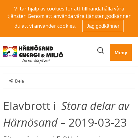
Vi tar hjälp av cookies för att tillhandahålla våra
tjänster. Genom att använda våra tjänster godkänner
du att
vi använder cookies
.
Jag godkänner
Meny
Dela
Elavbrott i 
 Stora delar av 
Härnösand
 – 2019-03-23