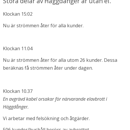
Stora delar av Häggdånger är utan el.
Klockan 15:02
Nu är strömmen åter för alla kunder.
Klockan 11.04
Nu är strömmen åter för alla utom 26 kunder. Dessa 
beräknas få strömmen åter under dagen.
bbplats.
i nytt fönster.
Klockan 10.37
En avgrävd kabel orsakar för närvarande elavbrott i 
Häggdånger. 
Vi arbetar med felsökning och åtgärder.
506 kunder/hushåll berörs av avbrottet