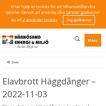
Vi tar hjälp av cookies för att tillhandahålla våra
tjänster. Genom att använda våra tjänster godkänner
du att
vi använder cookies
.
Jag godkänner
Meny
Dela
Elavbrott Häggdånger – 
2022-11-03