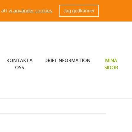
 att
vi använder cookies
.
Jag godkänner
KONTAKTA
DRIFTINFORMATION
MINA
LÄNK 
OSS
SIDOR