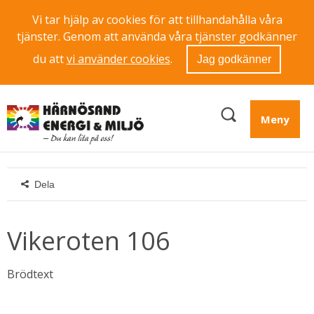
Vi tar hjälp av cookies för att tillhandahålla våra
tjänster. Genom att använda våra tjänster godkänner
du att
vi använder cookies
.
Jag godkänner
Meny
Dela
Vikeroten 106
Brödtext