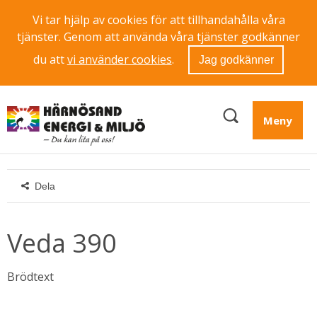
Vi tar hjälp av cookies för att tillhandahålla våra
tjänster. Genom att använda våra tjänster godkänner
du att
vi använder cookies
.
Jag godkänner
Meny
Dela
Veda 390
Brödtext