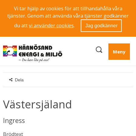
Vi tar hjälp av cookies för att tillhandahålla våra
tjänster. Genom att använda våra tjänster godkänner
du att
vi använder cookies
.
Jag godkänner
Meny
Dela
Västersjäland
Ingress
Brödtext