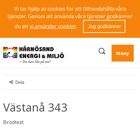
Vi tar hjälp av cookies för att tillhandahålla våra
tjänster. Genom att använda våra tjänster godkänner
du att
vi använder cookies
.
Jag godkänner
Meny
Dela
Västanå 343
Brödtext