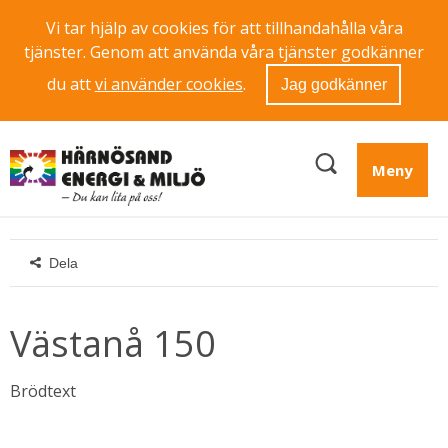
Vi tar hjälp av cookies för att tillhandahålla våra
tjänster. Genom att använda våra tjänster godkänner
du att
vi använder cookies
.
Jag godkänner
Meny
Dela
Västanå 150
Brödtext