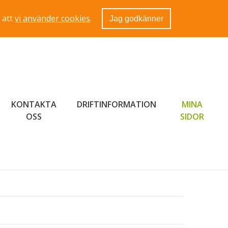
 att
vi använder cookies
.
Jag godkänner
KONTAKTA
DRIFTINFORMATION
MINA
LÄNK 
OSS
SIDOR