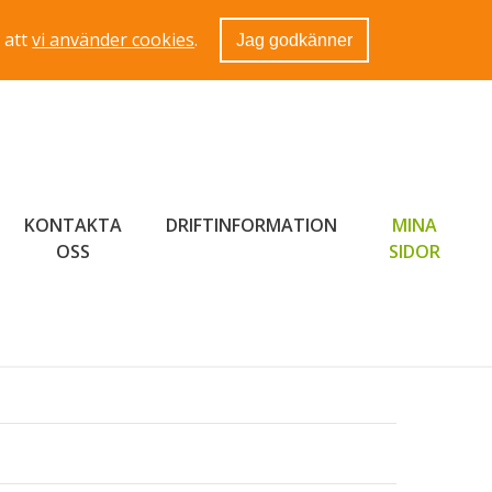
 att
vi använder cookies
.
Jag godkänner
KONTAKTA
DRIFTINFORMATION
MINA
LÄNK 
OSS
SIDOR