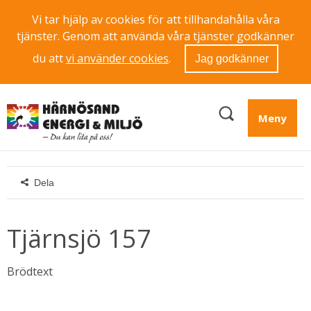
Vi tar hjälp av cookies för att tillhandahålla våra
tjänster. Genom att använda våra tjänster godkänner
du att
vi använder cookies
.
Jag godkänner
Meny
Dela
Tjärnsjö 157
Brödtext