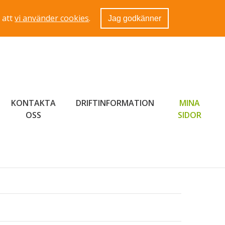
 att
vi använder cookies
.
Jag godkänner
KONTAKTA
DRIFTINFORMATION
MINA
LÄNK 
OSS
SIDOR