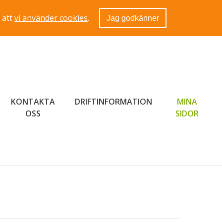
 att
vi använder cookies
.
Jag godkänner
KONTAKTA
DRIFTINFORMATION
MINA
LÄNK 
OSS
SIDOR