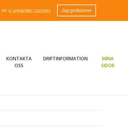
 att
vi använder cookies
.
Jag godkänner
KONTAKTA
DRIFTINFORMATION
MINA
LÄNK 
OSS
SIDOR