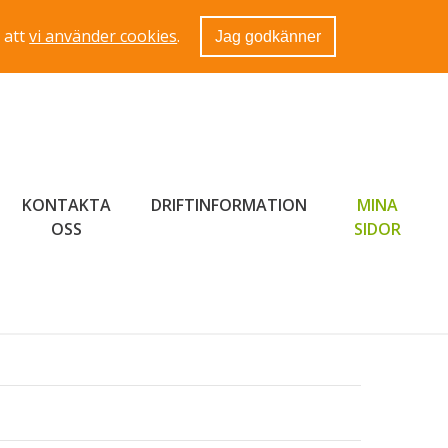
 att
vi använder cookies
.
Jag godkänner
KONTAKTA
DRIFTINFORMATION
MINA
LÄNK 
OSS
SIDOR