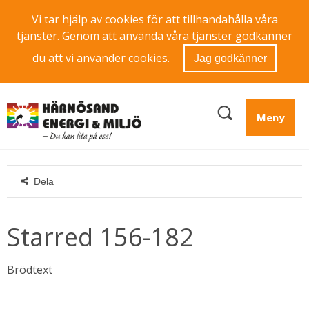
Vi tar hjälp av cookies för att tillhandahålla våra
tjänster. Genom att använda våra tjänster godkänner
du att
vi använder cookies
.
Jag godkänner
Meny
Dela
Starred 156-182
Brödtext