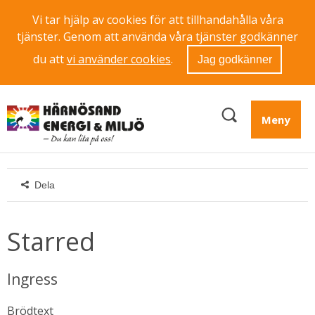
Vi tar hjälp av cookies för att tillhandahålla våra
tjänster. Genom att använda våra tjänster godkänner
du att
vi använder cookies
.
Jag godkänner
Meny
Dela
Starred
Ingress
Brödtext