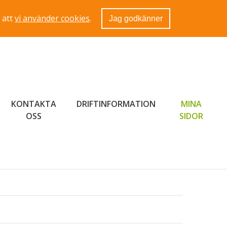
 att
vi använder cookies
.
Jag godkänner
KONTAKTA
DRIFTINFORMATION
MINA
LÄNK 
OSS
SIDOR