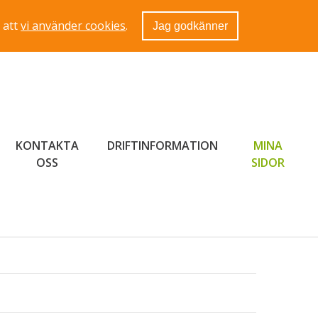
 att
vi använder cookies
.
Jag godkänner
KONTAKTA
DRIFTINFORMATION
MINA
LÄNK 
OSS
SIDOR