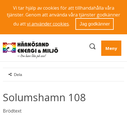
Vi tar hjälp av cookies för att tillhandahålla våra
tjänster. Genom att använda våra tjänster godkänner
du att
vi använder cookies
.
Jag godkänner
Meny
Dela
Solumshamn 108
Brödtext