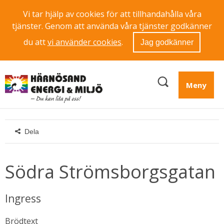
Vi tar hjälp av cookies för att tillhandahålla våra
tjänster. Genom att använda våra tjänster godkänner
du att
vi använder cookies
.
Jag godkänner
Meny
Dela
Södra Strömsborgsgatan
Ingress
Brödtext