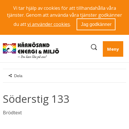
Vi tar hjälp av cookies för att tillhandahålla våra
tjänster. Genom att använda våra tjänster godkänner
du att
vi använder cookies
.
Jag godkänner
Meny
Dela
Söderstig 133
Brödtext