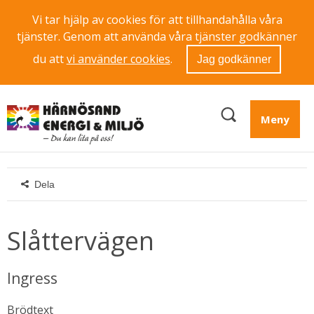
Vi tar hjälp av cookies för att tillhandahålla våra
tjänster. Genom att använda våra tjänster godkänner
du att
vi använder cookies
.
Jag godkänner
Meny
Dela
Slåttervägen
Ingress
Brödtext