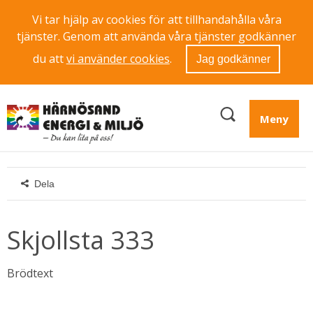
Vi tar hjälp av cookies för att tillhandahålla våra
tjänster. Genom att använda våra tjänster godkänner
du att
vi använder cookies
.
Jag godkänner
Meny
Dela
Skjollsta 333
Brödtext