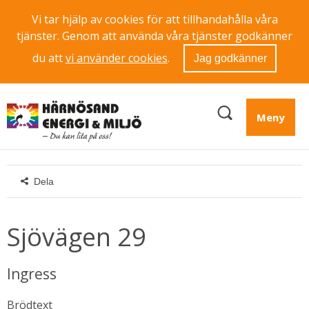
Vi tar hjälp av cookies för att tillhandahålla våra
tjänster. Genom att använda våra tjänster godkänner
du att
vi använder cookies
.
Jag godkänner
Meny
Dela
Sjövägen 29
Ingress
Brödtext