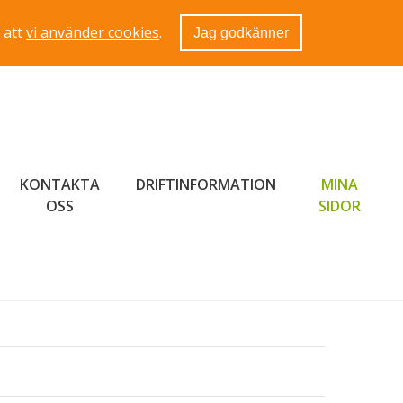
 att
vi använder cookies
.
Jag godkänner
KONTAKTA
DRIFTINFORMATION
MINA
LÄNK 
OSS
SIDOR