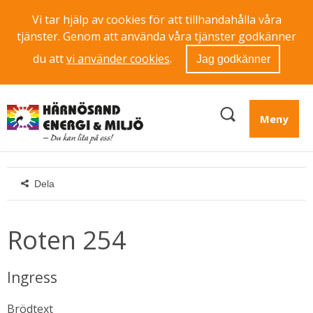
Vi tar hjälp av cookies för att tillhandahålla våra
tjänster. Genom att använda våra tjänster godkänner
du att
vi använder cookies
.
Jag godkänner
Meny
Dela
Roten 254
Ingress
Brödtext