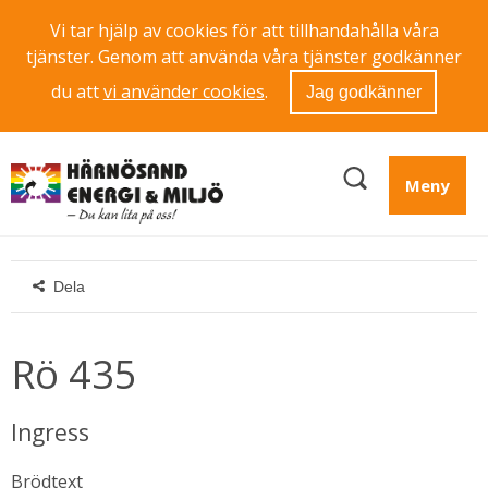
Vi tar hjälp av cookies för att tillhandahålla våra
tjänster. Genom att använda våra tjänster godkänner
du att
vi använder cookies
.
Jag godkänner
Meny
Dela
Rö 435
Ingress
Brödtext